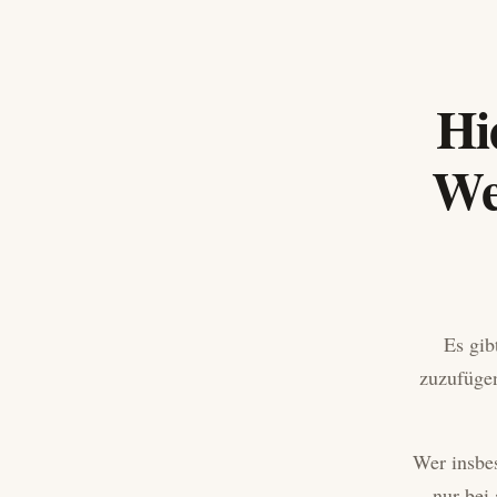
Hi
We
Es gib
zuzufügen
Wer insbes
nur bei