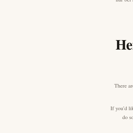
Her
There ar
If you’d li
do so