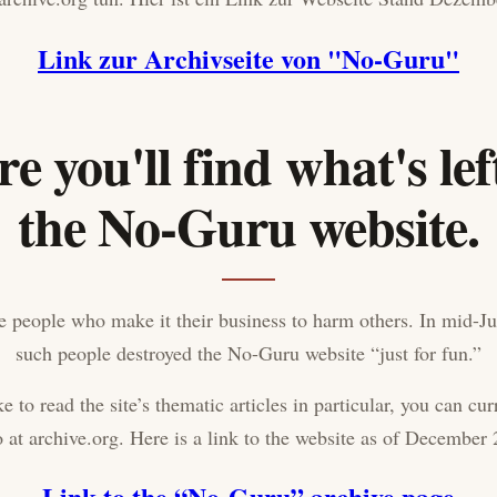
Link zur Archivseite von "No-Guru"
e you'll find what's lef
the No-Guru website.
e people who make it their business to harm others. In mid-J
such people destroyed the No-Guru website “just for fun.”
ke to read the site’s thematic articles in particular, you can cu
 at archive.org. Here is a link to the website as of December
Link to the “No-Guru” archive page