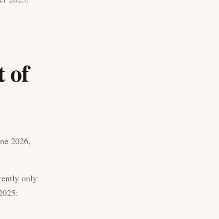
t of
une 2026,
rrently only
 2025: