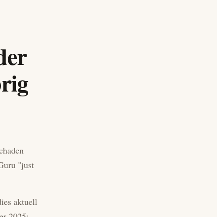
der
rig
Schaden
Guru "just
ies aktuell
er 2025: