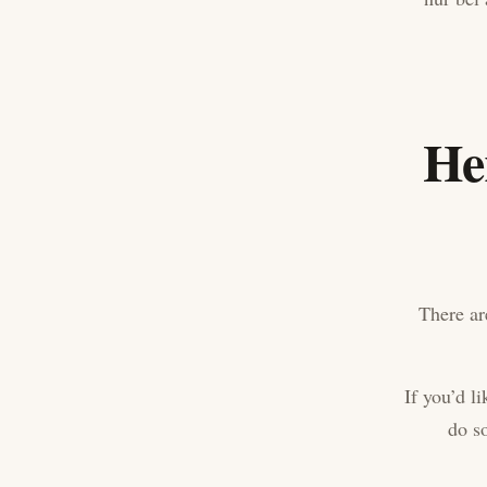
Her
There ar
If you’d li
do so