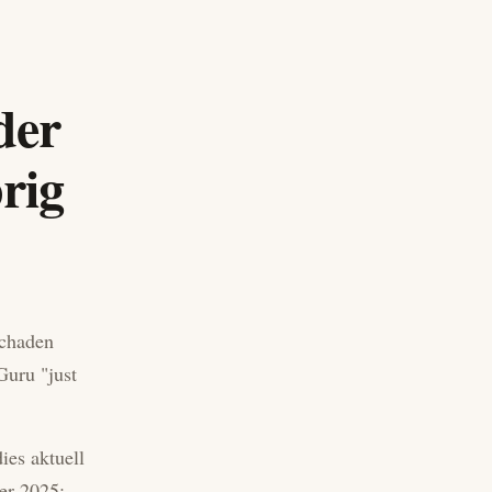
der
rig
Schaden
Guru "just
ies aktuell
er 2025: