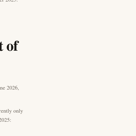
t of
une 2026,
rrently only
 2025: