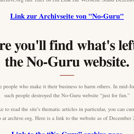
Link zur Archivseite von "No-Guru"
e you'll find what's lef
the No-Guru website.
e people who make it their business to harm others. In mid-J
such people destroyed the No-Guru website “just for fun.”
ke to read the site’s thematic articles in particular, you can cu
 at archive.org. Here is a link to the website as of December
Link to the “No-Guru” archive page